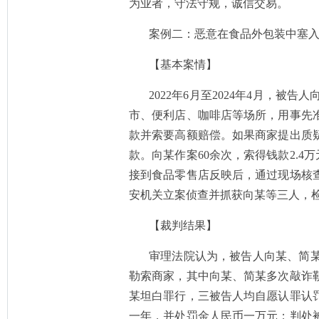
为业者，守法守规，诚信交易。
案例二：恶意在食品外包装中塞
【基本案情】
2022年6月至2024年4月，
市、便利店、咖啡店等场所，用事先
款并索要高额赔偿。如果商家提出质
款。向某作案60余次，索得钱款2.4
接到食品零售店反映后，通过现场核
安机关立案侦查并抓获向某等三人，
【裁判结果】
审理法院认为，被告人向某、简
勒索商家，其中向某、简某多次敲诈
某坦白罪行，三被告人均自愿认罪认
一年，并处罚金人民币一万元；判处